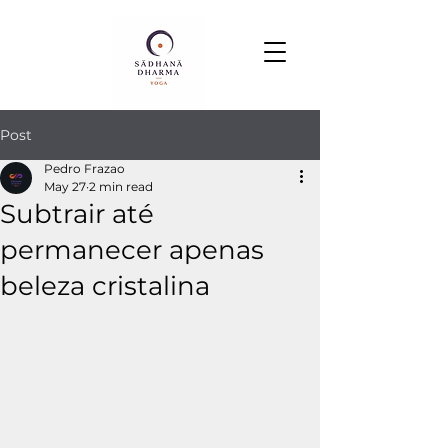
Post
Pedro Frazao
May 27
2 min read
Subtrair até
permanecer apenas
beleza cristalina