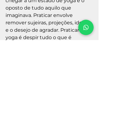
chegar a um estado de yoga é o 
oposto de tudo aquilo que 
imaginava. Praticar envolve 
remover sujeiras, projeções, ideais 
e o desejo de agradar. Praticar 
yoga é despir tudo o que é 
externo até permanecer apenas 
beleza irretocavelmente cristalina 
— algo que só você poderá, talvez, 
enxergar.
See All
Recent Posts